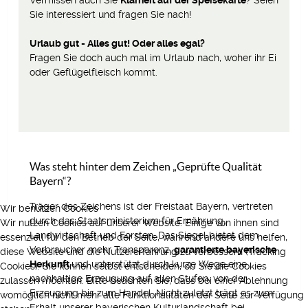
Sie interessiert und fragen Sie nach!
Urlaub gut - Alles gut! Oder alles egal?
Fragen Sie doch auch mal im Urlaub nach, woher ihr Ei
oder Geflügelfleisch kommt.
Was steht hinter dem Zeichen „Geprüfte Qualität
Bayern“?
Träger des Zeichens ist der Freistaat Bayern, vertreten
Wir benutzen Cookies
durch das Staatsministerium für Ernährung,
Wir nutzen Cookies auf unserer Website. Einige von ihnen sind
Landwirtschaft und Forsten. Das Siegel bietet dem
essenziell für den Betrieb der Seite, während andere uns helfen,
Verbraucher mehr Transparenz,
garantierte bayerische
diese Website und die Nutzererfahrung zu verbessern (Tracking
Herkunft
und unterstützt durch kurze Wege eine
Cookies). Sie können selbst entscheiden, ob Sie die Cookies
nachhaltige Erzeugung auf allen Stufen, von der
zulassen möchten. Bitte beachten Sie, dass bei einer Ablehnung
Erzeugung bis zum Handel. Nicht zuletzt trägt es zum
womöglich nicht mehr alle Funktionalitäten der Seite zur Verfügung
Erhalt unserer bayerischen Kulturlandschaft bei.